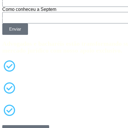
Como conheceu a Septem
Enviar
Advogados e bacharéis estão transformando su
mercado jurídico com nosso apoio exclusivo.
Acesso direto a vagas e parcerias estratég
Mentorias com advogados renomados.
Atualização constante com workshops prá