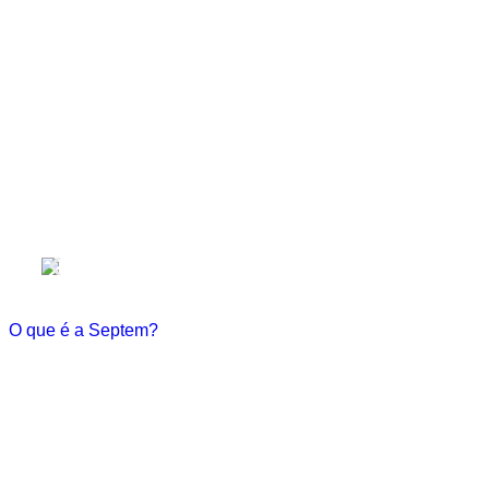
+17
países
Mentorias
Siga os passos dos maiores nomes d
Conheça os mentores que já passaram por aqui
Perguntas Frequentes
O que é a Septem?
A Septem Capulus é a maior plataforma online de capacitação 
Como membro, você terá acesso a todas as ferramentas necess
+60 cursos práticos com professores renomados, certificado d