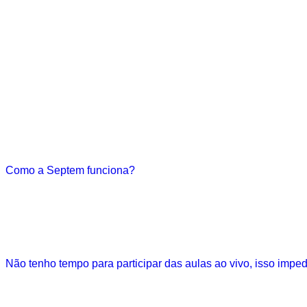
+150 mentorias de carreira com os maiores nomes do mercad
Networking com +6.000 profissionais em 15 países, que gera 
Vagas de emprego exclusivas oferecidas por empregadores p
Serviço personalizado de análise de currículo e revisão de Li
Descontos exclusivos em produtos e serviços de parceiros, de
E muito mais!
Como a Septem funciona?
O acesso como membro funciona em formato de assinatura.
Ao escolher o melhor plano para você, você se torna um Partn
Não tenho tempo para participar das aulas ao vivo, isso impe
Jamais! Sabemos que, em razão dos estudos e do trabalho, a 