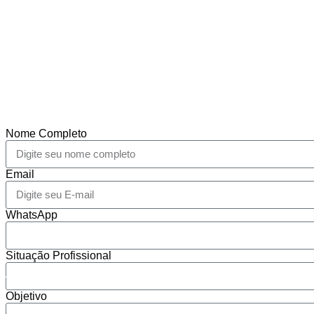
Seu Próximo Grande Contato Jurídico
Através de nossa plataforma exclusiva, você terá acesso a ev
online e presenciais, grupos de discussão temáticos e um dire
membros para conexões diretas.
Nome Completo
Email
WhatsApp
Situação Profissional
Objetivo