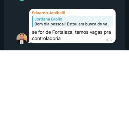
Depoimentos
Alcance seus objetivos
profissionais com a Septem
Luciana Iracema Soares dos Santos
★
★
★
★
★
Simplesmente a melhor aquisição da minha vida!