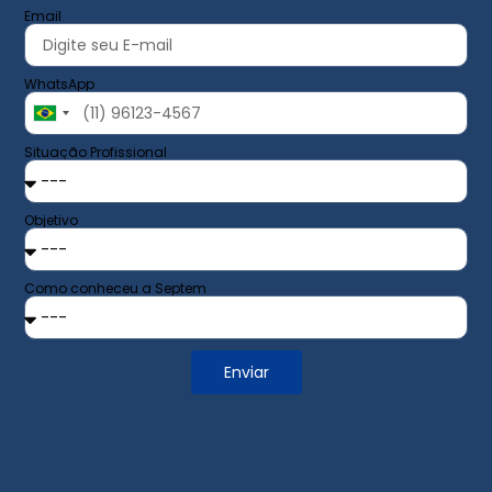
Email
WhatsApp
Brazil
+55
Situação Profissional
Objetivo
Como conheceu a Septem
Enviar