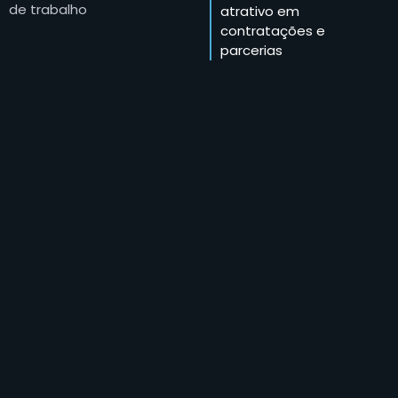
de trabalho
atrativo em
contratações e
parcerias
Vagas de trabalho
exclusivas com dezenas
de parceiros