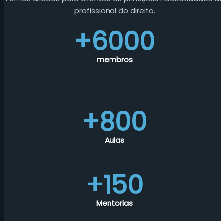
profissional do direito.
+6000
membros
+800
Aulas
+150
Mentorias