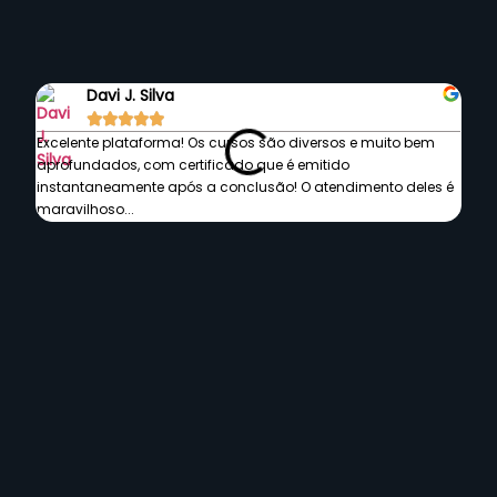
Septem
Davi J. Silva





Excelente plataforma! Os cursos são diversos e muito bem
A mel
aprofundados, com certificado que é emitido
qual
instantaneamente após a conclusão! O atendimento deles é
mome
maravilhoso...
Perguntas Frequentes
O que é a Septem e para quem é?
Quais os pilares do Centro de