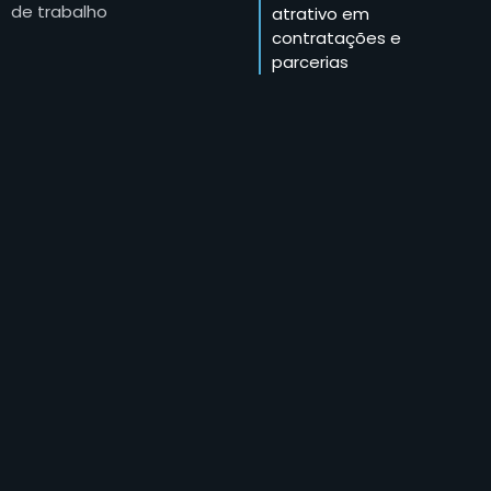
de trabalho
atrativo em
contratações e
parcerias
Vagas de trabalho
exclusivas com dezenas
de parceiros