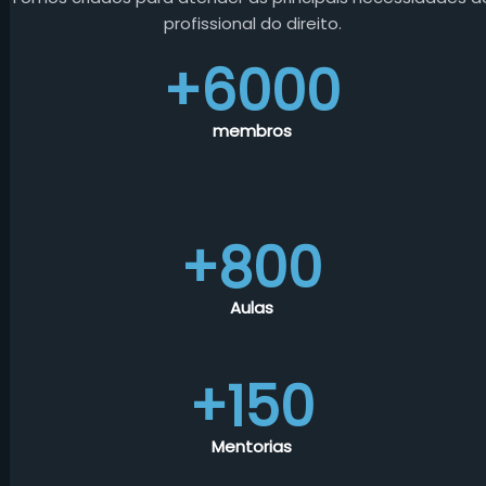
profissional do direito.
+6000
membros
+800
Aulas
+150
Mentorias