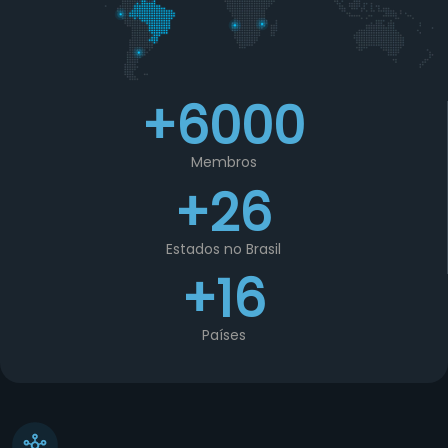
+6000
Membros
+26
Estados no Brasil
+16
Países