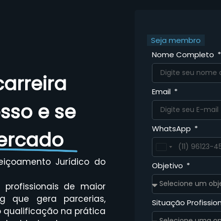
Seja membro
Nome Completo
arreira
Email
esso e se
WhatsApp
ercado
Brazil
+55
eiçoamento Jurídico do
Objetivo
profissionais de maior
g que gera parcerias,
Situação Profissio
qualificação na prática