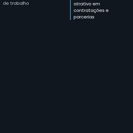
de trabalho
atrativo em
contratações e
parcerias
Vagas de trabalho
exclusivas com dezenas
de parceiros