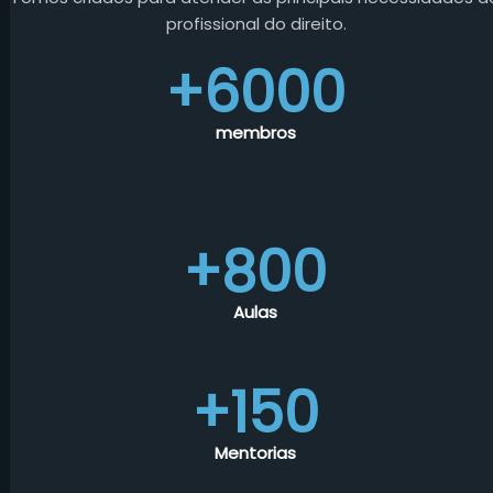
profissional do direito.
+6000
membros
+800
Aulas
+150
Mentorias