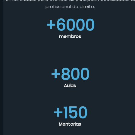
profissional do direito.
+6000
membros
+800
Aulas
+150
Mentorias