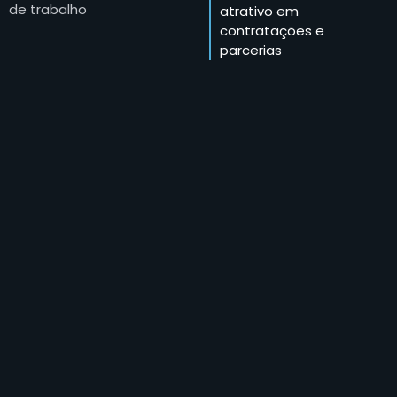
de trabalho
atrativo em
contratações e
parcerias
Vagas de trabalho
exclusivas com dezenas
de parceiros