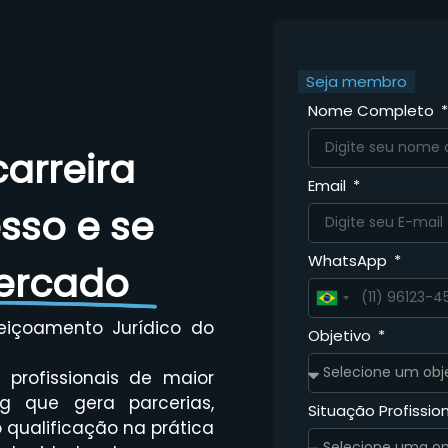
Seja membro
Nome Completo
arreira
Email
esso e se
WhatsApp
ercado
Brazil
+55
eiçoamento Jurídico do
Objetivo
profissionais de maior
g que gera parcerias,
Situação Profissio
qualificação na prática