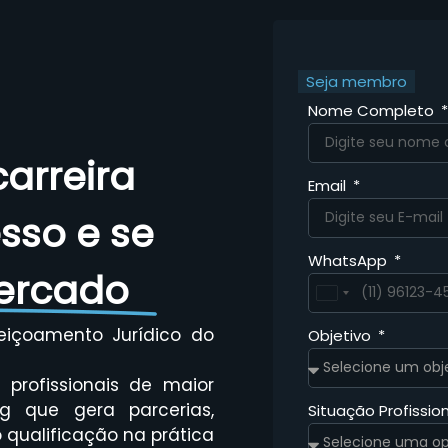
Seja membro
Nome Completo
arreira
Email
esso e se
WhatsApp
ercado
Brazil
+55
eiçoamento Jurídico do
Objetivo
profissionais de maior
g que gera parcerias,
Situação Profissio
qualificação na prática