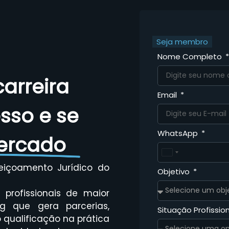
Seja membro
Nome Completo
arreira
Email
esso e se
WhatsApp
ercado
Brazil
+55
eiçoamento Jurídico do
Objetivo
profissionais de maior
g que gera parcerias,
Situação Profissio
qualificação na prática