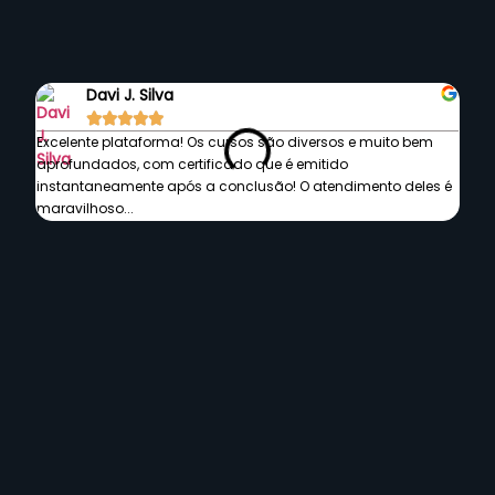
Septem
Davi J. Silva





Excelente plataforma! Os cursos são diversos e muito bem
A mel
aprofundados, com certificado que é emitido
qual
instantaneamente após a conclusão! O atendimento deles é
mome
maravilhoso...
Perguntas Frequentes
O que é a Septem e para quem é?
Quais os pilares do Centro de