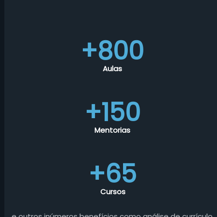
+800
Aulas
+150
Mentorias
+65
Cursos
e outros inúmeros benefícios como análise de currículo,