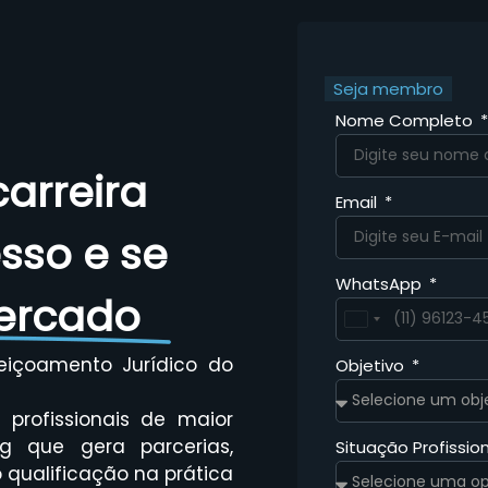
Seja membro
Nome Completo
arreira
Email
esso e se
WhatsApp
ercado
Brazil
+55
eiçoamento Jurídico do
Objetivo
profissionais de maior
g que gera parcerias,
Situação Profissio
qualificação na prática